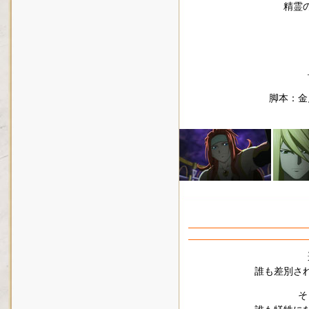
精霊
脚本：金
誰も差別さ
そ