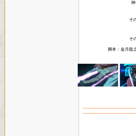
神
そ
そ
脚本：金月龍