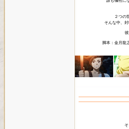
誰も犠牲に
２つの
そんな中、封
彼
脚本：金月龍
そ