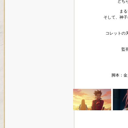
どち
まる
そして、神子
コレットの
監
脚本：金