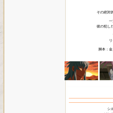
その絶対
一
彼の犯し
リ
脚本：金
シ